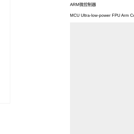
ARM微控制器
MCU Ultra-low-power FPU Arm Co