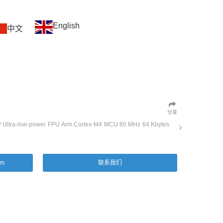
English
中文
分享
ra-low-power FPU Arm Cortex-M4 MCU 80 MHz 64 Kbytes
om
联系我们