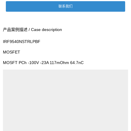
联系我们
产品案例描述 / Case description
IRF9540NSTRLPBF
MOSFET
MOSFT PCh -100V -23A 117mOhm 64.7nC