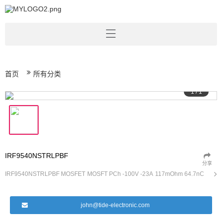
首页
所有分类
1
/
1
IRF9540NSTRLPBF
分享
IRF9540NSTRLPBF MOSFET MOSFT PCh -100V -23A 117mOhm 64.7nC
john@tide-electronic.com